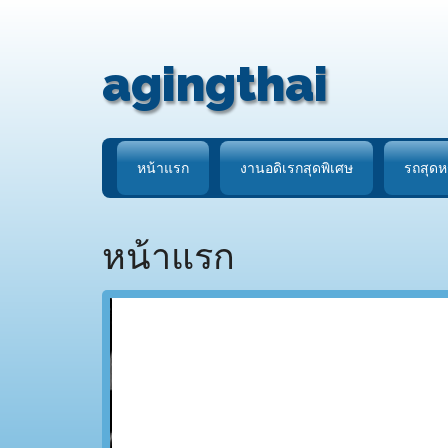
Skip
Skip
to
to
main
secondary
agingthai
content
menu
หน้าแรก
งานอดิเรกสุดพิเศษ
รถสุดห
หน้าแรก