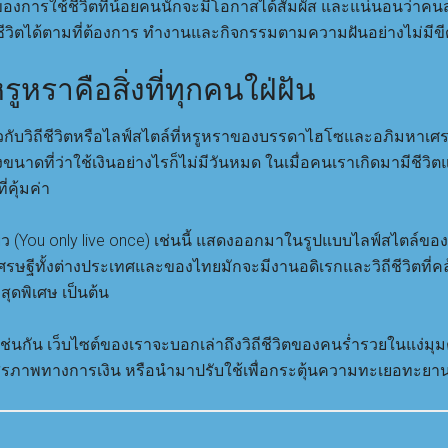
งของการใช้ชีวิตที่น้อยคนนักจะมีโอกาสได้สัมผัส และแน่นอนว่าคน
ชีวิตได้ตามที่ต้องการ ทำงานและกิจกรรมตามความฝันอย่างไม่มีขี
ูหราคือสิ่งที่ทุกคนใฝ่ฝัน
ี่ยวกับวิถีชีวิตหรือไลฟ์สไตล์ที่หรูหราของบรรดาไฮโซและอภิมหาเ
าดที่ว่าใช้เงินอย่างไรก็ไม่มีวันหมด ในเมื่อคนเราเกิดมามีชีวิตแค่
่คุ้มค่า
้งเดียว (You only live once) เช่นนี้ แสดงออกมาในรูปแบบไลฟ์สไตล์
เศรษฐีทั้งต่างประเทศและของไทยมักจะมีงานอดิเรกและวิถีชีวิตที่
สุดพิเศษ เป็นต้น
นกัน เว็บไซต์ของเราจะบอกเล่าถึงวิถีชีวิตของคนร่ำรวยในแง่มุมต
สรภาพทางการเงิน หรือนำมาปรับใช้เพื่อกระตุ้นความทะเยอทะยานใ