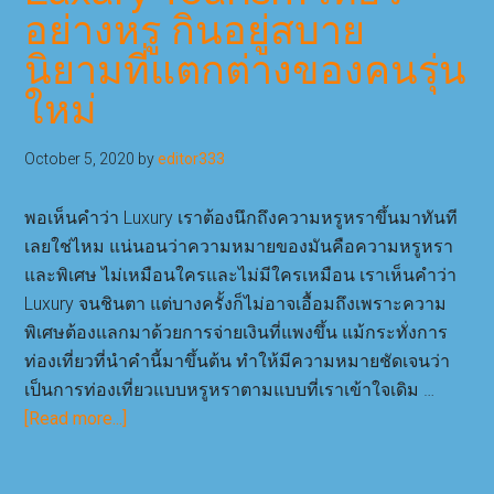
เปิด
อย่างหรู กินอยู่สบาย
ตัว
นิยามที่แตกต่างของคนรุ่น
สาว
น้อย
ใหม่
ทายาท
ตระกูล
October 5, 2020
by
editor333
ผู้ดี
ให้
พอเห็นคำว่า Luxury เราต้องนึกถึงความหรูหราขึ้นมาทันที
เป็น
เลยใช่ไหม แน่นอนว่าความหมายของมันคือความหรูหรา
ที่
และพิเศษ ไม่เหมือนใครและไม่มีใครเหมือน เราเห็นคำว่า
รู้จัก
Luxury จนชินตา แต่บางครั้งก็ไม่อาจเอื้อมถึงเพราะความ
ใน
พิเศษต้องแลกมาด้วยการจ่ายเงินที่แพงขึ้น แม้กระทั่งการ
สังคม
ท่องเที่ยวที่นำคำนี้มาขึ้นต้น ทำให้มีความหมายชัดเจนว่า
ไฮโซ
เป็นการท่องเที่ยวแบบหรูหราตามแบบที่เราเข้าใจเดิม …
about
[Read more...]
Luxury
Tourism