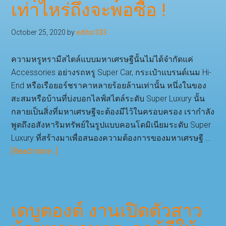
เท่าไหร่ถึงจะพอซื้อ !
ที่
น่า
เอา
October 25, 2020
by
editor333
อย่าง
ทำ
ความหรูหรามีสไตล์แบบมหาเศรษฐีนั้นไม่ได้จำกัดแค่
ตาม
Accessories อย่างรถหรู Super Car, กระเป๋าแบรนด์เนม Hi-
แล้ว
End หรือเรือยอร์ชราคาหลายร้อยล้านเท่านั้น หนึ่งในของ
รวย
สะสมหรือบ้านที่บ่งบอกไลฟ์สไตล์ระดับ Super Luxury นั้น
แน่
กลายเป็นสิ่งที่มหาเศรษฐีจะต้องมีไว้ในครอบครอง เรากำลัง
พูดถึงอสังหาริมทรัพย์ในรูปแบบคอนโดมิเนียมระดับ Super
Luxury ที่สร้างมาเพื่อสนองความต้องการของมหาเศรษฐี …
about
[Read more...]
อยาก
ได้
คอนโดมิเนียม
Super
เดบูตองต์ งานเปิดตัวสาว
Luxury