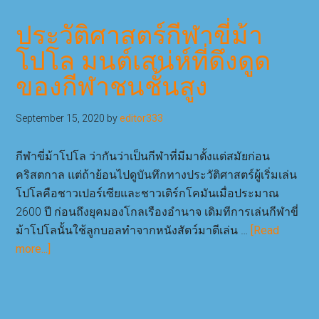
เที่ยว
อย่าง
ประวัติศาสตร์กีฬาขี่ม้า
หรู
โปโล มนต์เสน่ห์ที่ดึงดูด
กิน
ของกีฬาชนชั้นสูง
อยู่
สบาย
นิยาม
September 15, 2020
by
editor333
ที่
แตก
กีฬาขี่ม้าโปโล ว่ากันว่าเป็นกีฬาที่มีมาตั้งแต่สมัยก่อน
ต่าง
คริสตกาล แต่ถ้าย้อนไปดูบันทึกทางประวัติศาสตร์ผู้เริ่มเล่น
ของ
โปโลคือชาวเปอร์เซียและชาวเติร์กโคมันเมื่อประมาณ
คน
2600 ปี ก่อนถึงยุคมองโกลเรืองอำนาจ เดิมทีการเล่นกีฬาขี่
รุ่น
ม้าโปโลนั้นใช้ลูกบอลทำจากหนังสัตว์มาตีเล่น …
[Read
ใหม่
about
more...]
ประวัติศาสตร์
กีฬา
ขี่