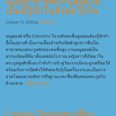
น้อยทายาทตระกูลผู้ดีให้
ต้อง
เป็นที่รู้จักในสังคมไฮโซ
มี
เงิน
เท่า
October 15, 2020
by
editor333
ไหร่
ถึง
เดบูตองต์ หรือ Debutante ในวงสังคมชั้นสูงย่อมต้องรู้จักคำ
จะ
นี้เป็นอย่างดี เป็นงานเลี้ยงสำหรับเปิดตัวลูกสาวซึ่งเป็น
พอ
ทายาทของตระกูลดังของชนชั้นสูง งานเดบูตองต์เป็น
ซื้อ
ธรรมเนียมที่มีมาตั้งแต่สมัยโบราณ หญิงสาวที่เกิดมาใน
!
ตระกูลสูงศักดิ์และกำลังก้าวเข้าสู่วัยแรกแย้มจะถูกเตรียมให้
พร้อมกับการเปิดตัวให้สังคมรับรู้เป็นครั้งแรกและเป็นการ
อวดโฉมอย่างอลังการถึงฐานะและชื่อเสียงของตระกูลไป
about
ด้วยกลาย …
[Read more...]
เด
บูต
องต์
งาน
Luxury Tourism เที่ยว