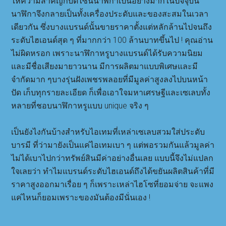
ให้ความสำคัญกับดีไซน์นาฬิกาเป็นอย่างมากในปัจจุบัน
นาฬิกาจึงกลายเป็นทั้งเครื่องประดับและของสะสมในเวลา
เดียวกัน ซึ่งบางแบรนด์นั้นขายราคาตั้งแต่หลักล้านไปจนถึง
ระดับไฮเอนด์สุด ๆ ที่มากกว่า 100 ล้านบาทขึ้นไป ! คุณอ่าน
ไม่ผิดหรอก เพราะนาฬิกาหรูบางแบรนด์ได้รับความนิยม
และมีชื่อเสียงมายาวนาน มีการผลิตมาแบบพิเศษและมี
จำกัดมาก ๆบางรุ่นฝังเพชรพลอยที่มีมูลค่าสูงลงไปบนหน้า
ปัด เก็บทุกรายละเอียด ก็เพื่อเอาใจมหาเศรษฐีและเซเลบทั้ง
หลายที่ชอบนาฬิกาหรูแบบ unique จริง ๆ
เป็นยังไงกันบ้างสำหรับไอเทมที่เหล่าเซเลบสวมใส่ประดับ
บารมี ที่ว่ามายังเป็นแค่ไอเทมเบา ๆ แต่พอรวมกันแล้วมูลค่า
ไม่ได้เบาไปกว่าทรัพย์สินมีค่าอย่างอื่นเลย แบบนี้จึงไม่แปลก
ใจเลยว่า ทำไมแบรนด์ระดับไฮเอนด์ถึงได้ขยันผลิตสินค้าที่มี
ราคาสูงออกมาเรื่อย ๆ ก็เพราะเหล่าไฮโซที่ยอมจ่าย จะแพง
แค่ไหนก็ยอมเพราะของมันต้องมีนั่นเอง !