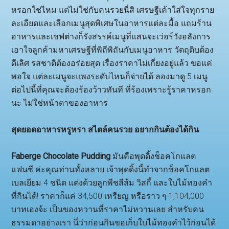
หรอกใช่ไหม แต่ไม่ใช่กับคนรวยนี่สิ เศรษฐีเค้าใส่ใจทุกราย
ละเอียดและเลือกเมนูสุดพิเศษในอาหารแต่ละมื้อ แถมร้าน
อาหารและเชฟต่างก็รังสรรค์เมนูที่แสนจะเว่อร์วังอลังการ
เอาใจลูกค้ามหาเศรษฐีที่พิถีพิถันกับเมนูอาหาร วัตถุดิบต้อง
ดีเลิศ รสชาติต้องอร่อยสุด เรื่องราคาไม่เกี่ยงอยู่แล้ว ขอแค่
พอใจ แต่ละเมนูจะแพงระดับไหนก็จ่ายได้ ลองมาดู 5 เมนู
ต่อไปนี้ที่คุณจะต้องร้องว้าวทันที ที่ร้องเพราะรู้ราคาหรอก
นะ ไม่ใช่หน้าตาของอาหาร
สุดยอดอาหารหรูหรา สไตล์คนรวย อยากกินต้องได้กิน
Faberge Chocolate Pudding
มันคือพุดดิ้งช็อคโกแลต
แฟนซี ค่ะคุณท่านทั้งหลาย เจ้าพุดดิ้งนี้ทำจากช็อคโกแลต
เบลเยียม 4 ชนิด แต่งด้วยลูกพีชสีส้ม วิสกี้ และใบไม้ทองคำ
ที่กินได้! ราคาก็แค่ 34,500 เหรียญ หรือราว ๆ 1,104,000
บาทเองจ้ะ เป็นของหวานที่ราคาไม่หวานเลย สำหรับคน
ธรรมดาอย่างเรา นี่ว่าก่อนกินขอเก็บใบไม้ทองคำไว้ก่อนได้