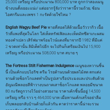
25,000 เหรียญ หรือประมาณ 800,000 บาท ถูกกว่าสองเมนู
ข้างบนตั้งเยอะแน่ะ! แต่อยากรู้จังว่าราคานี้รวมถ้วย, ช้อน
ไอศกรีมและเพชร 1 กะรัตด้วยใช่ไหม ?
English Wagyu Beef Pie
พายที่สอดไส้ด้วยเนื้อวัววากิว เนื้อ
วัวที่แพงที่สุดในโลก ใส่เห็ดทรัฟเฟิลและเห็ดมัทซึตาเกะผสม
ทองคำเปลว เสิร์ฟมาพร้อมไวน์แดงที่มาจากปี 1982 ที่มีแค่
2 ขวดเท่านั้น ลิมิเต็ตไปอีก จะไปกินก็เตรียมเงินไป 15,900
เหรียญ หรือประมาณ 508,000 บาท สบาย ๆ
The Fortress Stilt Fisherman Indulgence
เมนูของหวานชิ้น
นี้ เป็นเค้กแบบไอริช ครีม โรยด้านบนด้วยผลไม้สด ตกแต่ง
จานด้วยช็อกโกแลตทำเป็นรูปเสาเรือประมงและประดับด้วย
อัญมณีพลอยสีฟ้าวางบนถาดเสาช็อกโกแลต พลอยมีขนาด
80 กะรัตถูกวางไว้อย่างสวยงาม ราคาเค้กชิ้นนี้อยู่ 14,500
เหรียญ หรือ ราว ๆ 464,000 บาท เมื่อทานเค้กเสร็จอย่าลืม
เก็บพลอยกลับบ้านด้วยก็แล้วกัน คาดว่าราคานี้น่าจะรวม